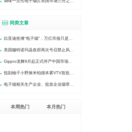
调味一次性电子烟占美国市场三分之一：一年消费20亿美元
同类文章
比亚迪抢滩“电子烟”，万亿市值只是开始？
美国穆特诺玛县政府再次号召禁止风味电子烟
Gippro龙舞9月起正式停产中国市场所有非国标产品
悦刻柚子小野徕米铂德本雾VTV首批过审国标烟杆烟弹曝光
电子烟相关生产企业、批发企业烟草专卖许可证管理细则
本周热门
本月热门