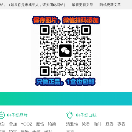
站。（如果你是未成年人，请关闭此网站）
-
最新更新文章
-
随机更新文章
电子烟品牌
电子烟口味
悦刻
雪加
YOOZ
魔笛
铂德
清雅性
浓香
咖啡
豆香
枣香
迷睿
铂岚
徕米
千慕
米我
果香