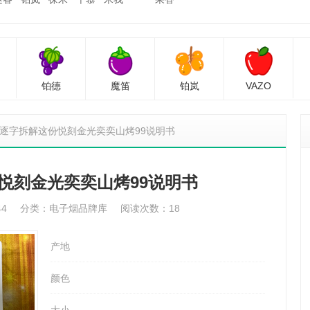
铂德
魔笛
铂岚
VAZO
逐字拆解这份悦刻金光奕奕山烤99说明书
悦刻金光奕奕山烤99说明书
44
分类：
电子烟品牌库
阅读次数：18
产地
颜色