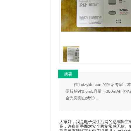
摘要
作为dzylife.com的售后
硬核解读9.6mL容量与380mA
金光奕奕山烤99 ...
大家好，我是电子烟生活网的总编辑主
高，许多新手面对安全机制常感无措。