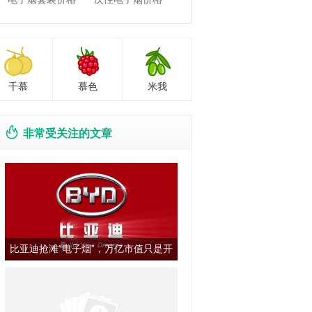
千慕
慕色
米我
非常受关注的文章
比亚迪抢滩“电子烟”，万亿市值只是开
始？