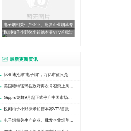
电子烟相关生产企业、批发企业烟草专
悦刻柚子小野徕米铂德本雾VTV首批过
卖许可证管理细则
审国标烟杆烟弹曝光
最新更新资讯
比亚迪抢滩“电子烟”，万亿市值只是开始？
美国穆特诺玛县政府再次号召禁止风味电子烟
Gippro龙舞9月起正式停产中国市场所有非国标产品
悦刻柚子小野徕米铂德本雾VTV首批过审国标烟杆烟弹曝光
电子烟相关生产企业、批发企业烟草专卖许可证管理细则