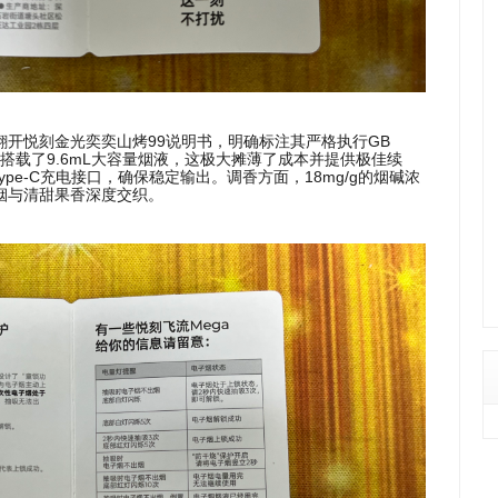
开悦刻金光奕奕山烤99说明书，明确标注其严格执行GB
硬核搭载了9.6mL大容量烟液，这极大摊薄了成本并提供极佳续
ype-C充电接口，确保稳定输出。调香方面，18mg/g的烟碱浓
烟与清甜果香深度交织。