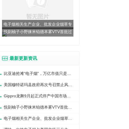
电子烟相关生产企业、批发企业烟草专
悦刻柚子小野徕米铂德本雾VTV首批过
卖许可证管理细则
审国标烟杆烟弹曝光
最新更新资讯
比亚迪抢滩“电子烟”，万亿市值只是开始？
美国穆特诺玛县政府再次号召禁止风味电子烟
Gippro龙舞9月起正式停产中国市场所有非国标产品
悦刻柚子小野徕米铂德本雾VTV首批过审国标烟杆烟弹曝光
电子烟相关生产企业、批发企业烟草专卖许可证管理细则