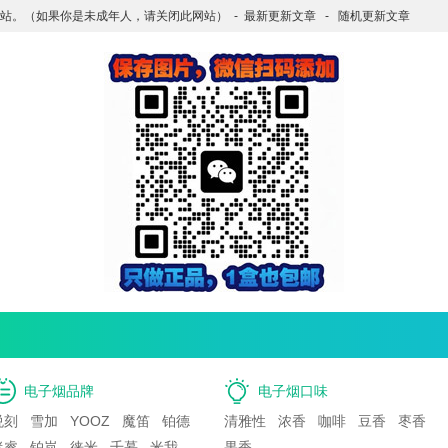
站。（如果你是未成年人，请关闭此网站）
-
最新更新文章
-
随机更新文章
电子烟品牌
电子烟口味
悦刻
雪加
YOOZ
魔笛
铂德
清雅性
浓香
咖啡
豆香
枣香
迷睿
铂岚
徕米
千慕
米我
果香