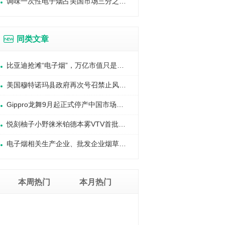
调味一次性电子烟占美国市场三分之一：一年消费20亿美元
同类文章
比亚迪抢滩“电子烟”，万亿市值只是开始？
美国穆特诺玛县政府再次号召禁止风味电子烟
Gippro龙舞9月起正式停产中国市场所有非国标产品
悦刻柚子小野徕米铂德本雾VTV首批过审国标烟杆烟弹曝光
电子烟相关生产企业、批发企业烟草专卖许可证管理细则
本周热门
本月热门