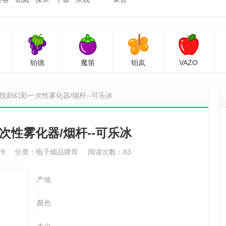
铂德
魔笛
铂岚
VAZO
悦刻幻彩一次性雾化器/烟杆--可乐冰
次性雾化器/烟杆--可乐冰
29
分类：
电子烟品牌库
阅读次数：83
产地
颜色