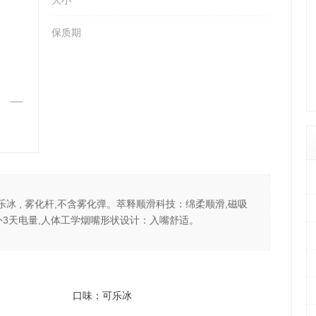
大小
保质期
乐冰 , 雾化杆,不含雾化弹。萃释顺滑科技：绵柔顺滑,磁吸
外3天电量,人体工学烟嘴形状设计：入嘴舒适。
次性雾化器/烟杆
：可乐冰