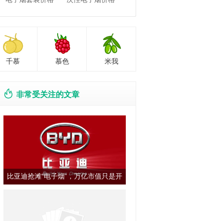
千慕
慕色
米我
非常受关注的文章
比亚迪抢滩“电子烟”，万亿市值只是开
始？